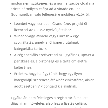
módon nem szükséges, és a normalizációs oldal ma
szinte bármilyen esélyt ad a Vinado on-line
Gudmundban való fellépésére mobileszközökről.
Leonbet vagy leonbet – Grandiózus projekt öt
licenccel az OROSZ nyelvű játékhoz.
Winado vagy Winado vagy Luikesh – egy
szolgáltatás, amely a jól ismert jutalmak
kategóriába tartozik.
A cég speciális szoftvert ad az ügyfélnek, upx-et a
pénzkezelés, a biztonság és a tartalom életre
keltéséhez.
Érdekes, hogy ha úgy tűnik, hogy egy ilyen
kategóriájú szerencsejáték-ház cinkostársa, akkor
adott esetben VIP pontjaid kialakulnak.
Egyáltalán nem felesleges a regisztráció mellett
díjazni, ami tökéletes alap lesz a fizetés céljára.