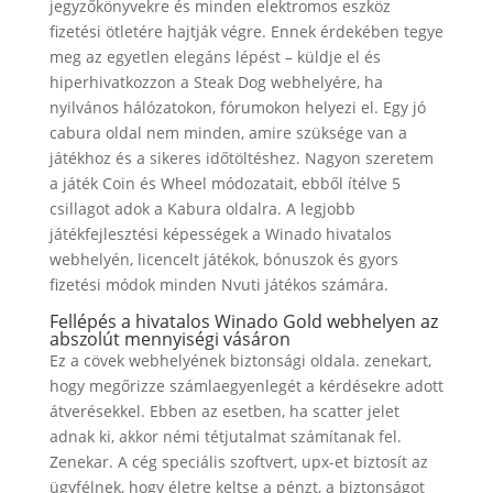
jegyzőkönyvekre és minden elektromos eszköz
fizetési ötletére hajtják végre. Ennek érdekében tegye
meg az egyetlen elegáns lépést – küldje el és
hiperhivatkozzon a Steak Dog webhelyére, ha
nyilvános hálózatokon, fórumokon helyezi el. Egy jó
cabura oldal nem minden, amire szüksége van a
játékhoz és a sikeres időtöltéshez. Nagyon szeretem
a játék Coin és Wheel módozatait, ebből ítélve 5
csillagot adok a Kabura oldalra. A legjobb
játékfejlesztési képességek a Winado hivatalos
webhelyén, licencelt játékok, bónuszok és gyors
fizetési módok minden Nvuti játékos számára.
Fellépés a hivatalos Winado Gold webhelyen az
abszolút mennyiségi vásáron
Ez a cövek webhelyének biztonsági oldala. zenekart,
hogy megőrizze számlaegyenlegét a kérdésekre adott
átverésekkel. Ebben az esetben, ha scatter jelet
adnak ki, akkor némi tétjutalmat számítanak fel.
Zenekar. A cég speciális szoftvert, upx-et biztosít az
ügyfélnek, hogy életre keltse a pénzt, a biztonságot