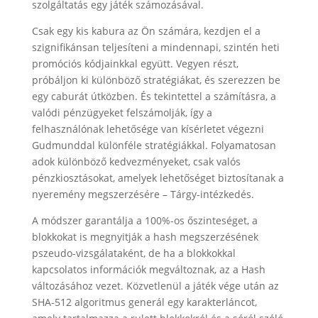
szolgáltatás egy játék számozásával.
Csak egy kis kabura az Ön számára, kezdjen el a
szignifikánsan teljesíteni a mindennapi, szintén heti
promóciós kódjainkkal együtt. Vegyen részt,
próbáljon ki különböző stratégiákat, és szerezzen be
egy caburát útközben. És tekintettel a számításra, a
valódi pénzügyeket felszámolják, így a
felhasználónak lehetősége van kísérletet végezni
Gudmunddal különféle stratégiákkal. Folyamatosan
adok különböző kedvezményeket, csak valós
pénzkiosztásokat, amelyek lehetőséget biztosítanak a
nyeremény megszerzésére – Tárgy-intézkedés.
A módszer garantálja a 100%-os őszinteséget, a
blokkokat is megnyitják a hash megszerzésének
pszeudo-vizsgálataként, de ha a blokkokkal
kapcsolatos információk megváltoznak, az a Hash
változásához vezet. Közvetlenül a játék vége után az
SHA-512 algoritmus generál egy karakterláncot,