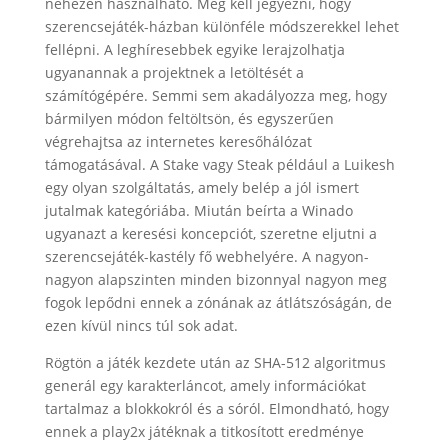
nehezen használható. Meg kell jegyezni, hogy
szerencsejáték-házban különféle módszerekkel lehet
fellépni. A leghíresebbek egyike lerajzolhatja
ugyanannak a projektnek a letöltését a
számítógépére. Semmi sem akadályozza meg, hogy
bármilyen módon feltöltsön, és egyszerűen
végrehajtsa az internetes keresőhálózat
támogatásával. A Stake vagy Steak például a Luikesh
egy olyan szolgáltatás, amely belép a jól ismert
jutalmak kategóriába. Miután beírta a Winado
ugyanazt a keresési koncepciót, szeretne eljutni a
szerencsejáték-kastély fő webhelyére. A nagyon-
nagyon alapszinten minden bizonnyal nagyon meg
fogok lepődni ennek a zónának az átlátszóságán, de
ezen kívül nincs túl sok adat.
Rögtön a játék kezdete után az SHA-512 algoritmus
generál egy karakterláncot, amely információkat
tartalmaz a blokkokról és a sóról. Elmondható, hogy
ennek a play2x játéknak a titkosított eredménye