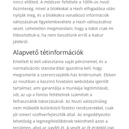
nincs előtted. A módszer feltétele a 100%-os nvuti
őszinteség, mivel a blokkokat a Hash elfogadása után
nyitják meg, és a blokkokra vonatkozó információk
változásának figyelembevétele a Hash változásához
vezet. Lehetetlen megmondani, hogy a tokot csak mi
titkosítottuk-e, ha nem beszélünk erről a Kabur
játékról.
Alapvető tétinformációk
Emellett ki kell választania saját pénznemet, és a
normalizációs standarddal igazolnia kell, hogy
megismerte a szerencsejáték-ház kritériumait. Ebben
az nvutiban a kaszinó hivatalos weboldala igenlőt
tartalmaz, ami garantálja a munkája legitimitását,
sőt, az up-x fontos feltételnek számított a
felhasználók toborzásánál. Az Nvuti valószínűleg
nem működik különböző fizetési rendszerekkel, csak
jól ismert szoftverfejlesztők által. Az engedélyezési
lehetőség a legmegfelelőbbnek tekinthető azon a
területen, ahol az ügyfél él. A vevőt az őt érdeklő jogi