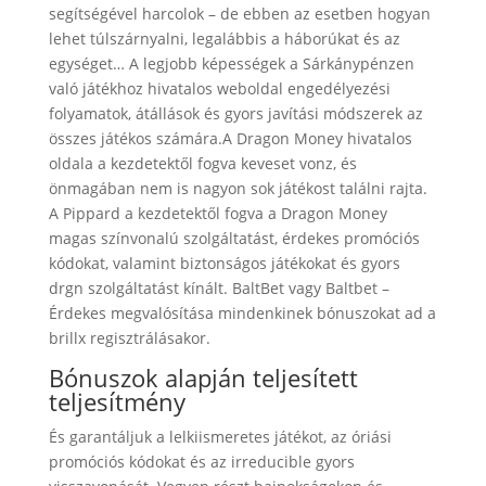
segítségével harcolok – de ebben az esetben hogyan
lehet túlszárnyalni, legalábbis a háborúkat és az
egységet… A legjobb képességek a Sárkánypénzen
való játékhoz hivatalos weboldal engedélyezési
folyamatok, átállások és gyors javítási módszerek az
összes játékos számára.A Dragon Money hivatalos
oldala a kezdetektől fogva keveset vonz, és
önmagában nem is nagyon sok játékost találni rajta.
A Pippard a kezdetektől fogva a Dragon Money
magas színvonalú szolgáltatást, érdekes promóciós
kódokat, valamint biztonságos játékokat és gyors
drgn szolgáltatást kínált. BaltBet vagy Baltbet –
Érdekes megvalósítása mindenkinek bónuszokat ad a
brillx regisztrálásakor.
Bónuszok alapján teljesített
teljesítmény
És garantáljuk a lelkiismeretes játékot, az óriási
promóciós kódokat és az irreducible gyors