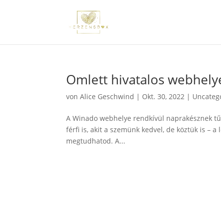
Omlett hivatalos webhely
von
Alice Geschwind
|
Okt. 30, 2022
|
Uncateg
A Winado webhelye rendkívül naprakésznek tűni
férfi is, akit a szemünk kedvel, de köztük is –
megtudhatod. A...