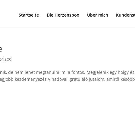
Startseite
Die Herzensbox
Über mich
Kundens
e
orized
k, de nem lehet megtanulni, mi a fontos. Megjelenik egy hölgy és
 a legjobb kezdeményezés Vinadóval, gratuláló jutalom, amiről későb